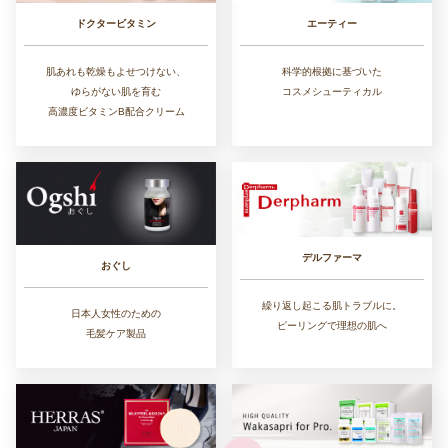
ドクタービタミン
エーティー
肌あれも乾燥もよせつけない、
科学的根拠に基づいた
ゆらがない肌を育む
コスメシューティカル
高濃度ビタミンB配合クリーム
デルファーマ
おぐし
繰り返し起こる肌トラブルに。
日本人女性のための
ピーリングで理想の肌へ
毛髪ケア製品