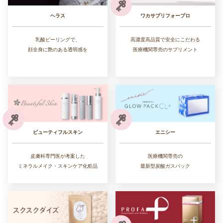
ワカサプリフォープロ
ヘラス
高濃度高品質で安全にこだわる
乳酸ピーリングで、
医療機関専売のサプリメント
顔全身に艶のある透明感を
ビューティフルスキン
エニシー
皮膚科専門医が考案した
医療機関専売の
ミネラルメイク・スキンケア化粧品
最新型炭酸ガスパック