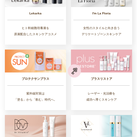
Lekarka
I'm La Floria
ヒト幹細胞培養液を
女性のスタイルと向き合う
原液配合したスキンケアコスメ
デリケートゾーンスキンケア
プラスリストア
プロテクサンプラス
レーザー・光治療を
紫外線対策は
成功へ導くスキンケア
「塗る」から「飲む」時代へ。