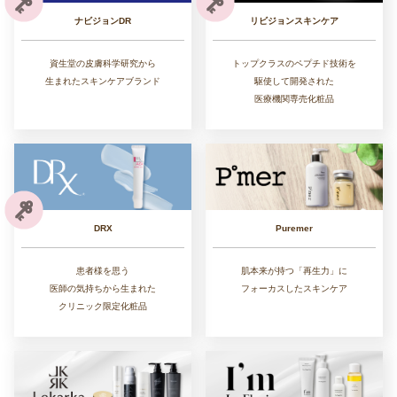
リビジョンスキンケア
ナビジョンDR
トップクラスのペプチド技術を
資生堂の皮膚科学研究から
駆使して開発された
生まれたスキンケアブランド
医療機関専売化粧品
DRX
Puremer
患者様を思う
肌本来が持つ「再生力」に
医師の気持ちから生まれた
フォーカスしたスキンケア
クリニック限定化粧品