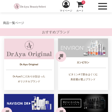
0
マイページ
カート
商品一覧ページ
おすすめブランド
エンビロン
Dr.Aya Original
ビタミンAで肌をはぐくむ
Dr.Ayaのこだわりが詰まった
美容通が選ぶブランド
オリジナルブランド