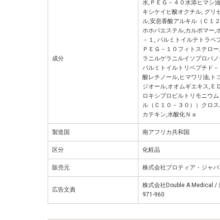
水,ＰＥＧ－４０水添ヒマシ油
キシケイヒ酸オクチル, グリ
ル,安息香酸アルキル（Ｃ１２
ホホバエステル,カルボマー,
－１, パルミトイルテトラペ
ＰＥＧ－１０フィトステロール
成分
ラニルゲラニルイソプロパノ
パルミトイルトリペプチド－３
酸レチノール,ヒマワリ油,ト
ジオール,オオムギエキス,Ｅ
ロキシプロピルトリモニウムク
ル（Ｃ１０－３０））クロス
カテキン,水酸化Ｎａ
製造国
南アフリカ共和国
区分
化粧品
販売元
株式会社プロティア・ジャパ
株式会社Double A Medic
広告文責
971-960