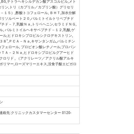
,BG,テトラヘキシルデカン酸アスコルビル,メト
セリン,トリ（カプリル／カプリン酸）グリセリ
－１５）,酢酸トコフェロール, ＢＨＴ,加水分解
ポリソルベート２０,パルミトイルトリペプチド
プチド－７,乳酸Ｎａ,トリベヘニン,セラミドＮＧ,
, パルミトイルヘキサペプチド－１２,乳酸,ゲ
ール,ヒドロキシプロピルシクロデキストリン,
８",ＰＣＡ－Ｎａ,キサンタンガム,パルミチン
コフェロール, プロピオン酸レチノール,プロパン
ＤＴＡ－２Ｎａ,ヒドロキシプロピルグアーヒド
ロリド , （アクリレーツ／アクリル酸アルキ
ポリマー,ローズマリーエキス,没食子酸エピガロ
ン
al / 連絡先:クリニックカスタマーセンター 0120-