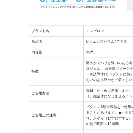
ブランド名
エンビロン
商品名
C-クエンスセラム4プラス
内容量
35mL
艶やかでハリと弾力のある若
湿ジェル。 紫外線ダメージを
特徴
ール誘導体)とペプチドに加
おいのある艶やかで若々しい
毎日、朝・夜に使用します。
ご使用方法
り、顔全体になじませるよう
ビタミンA配合製品をご使用
ることがあります。 ■ビタミ
ご使用上の注意
れ、かゆみ（むずむずする）
の使用期限：12週間