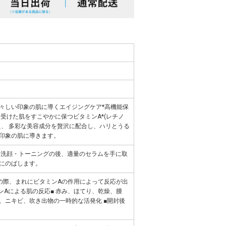
々しい印象の肌に導くエイジングケア*高機能保
受けた肌をすこやかに保つビタミンA*(レチノ
え、 多彩な美容成分を贅沢に配合し、ハリとうる
印象の肌に導きます。
 洗顔・トーニングの後、適量のセラムを手に取
にのばします。
の際、まれにビタミンAの作用によって反応が出
ンAによる肌の反応■ 赤み、ほてり、乾燥、腫
、ニキビ、吹き出物の一時的な活発化 ■開封後