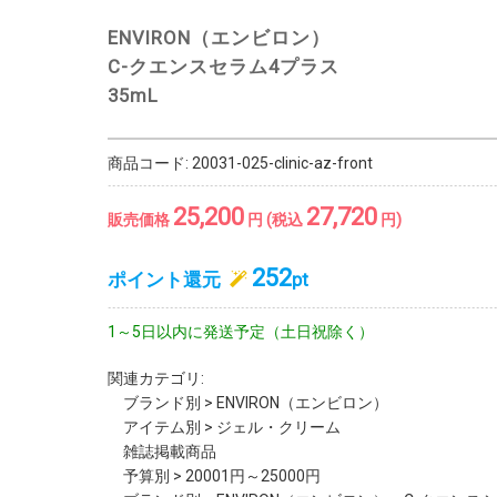
ENVIRON（エンビロン）
C-クエンスセラム4プラス
35mL
商品コード:
20031-025-clinic-az-front
25,200
27,720
販売価格
円 (税込
円)
252
ポイント還元
pt
1～5日以内に発送予定（土日祝除く）
関連カテゴリ:
ブランド別
>
ENVIRON（エンビロン）
アイテム別
>
ジェル・クリーム
雑誌掲載商品
予算別
>
20001円～25000円