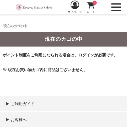
0
マイページ
カート
現在のカゴの中
現在のカゴの中
ポイント制度をご利用になられる場合は、ログインが必要です。
※ 現在お買い物カゴ内に商品はございません。
▶︎ ご利用ガイド
ご利用ガイド
決済／配送／送料について
取り扱い商品一覧
顧客情報の取扱について
特定商取引法の表記
▶︎ お客様へ