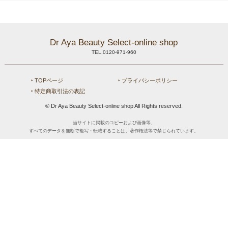
新規会員登録
MYページ
買い物カゴ
よくあるご質問
メールが届かないお客様へ
お問い合わせ
Dr Aya Beauty Select-online shop
TEL.0120-971-960
‣ TOPページ
‣ プライバシーポリシー
‣ 特定商取引法の表記
© Dr Aya Beauty Select-online shop All Rights reserved.
当サイトに掲載のコピーおよび画像等、
すべてのデータを無断で複写・転載することは、著作権法等で禁じられています。