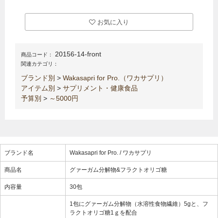
お気に入り
20156-14-front
商品コード：
関連カテゴリ：
ブランド別
>
Wakasapri for Pro.（ワカサプリ）
アイテム別
>
サプリメント・健康食品
予算別
>
～5000円
ブランド名
Wakasapri for Pro. / ワカサプリ
商品名
グァーガム分解物&フラクトオリゴ糖
内容量
30包
1包にグァーガム分解物（水溶性食物繊維）5gと、フ
ラクトオリゴ糖1ｇを配合