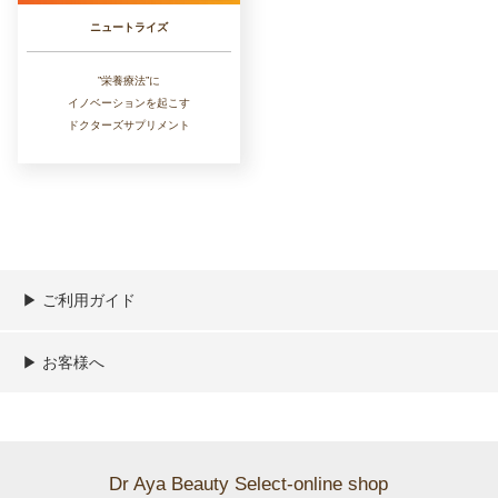
ニュートライズ
”栄養療法”に
イノベーションを起こす
ドクターズサプリメント
▶︎ ご利用ガイド
ご利用ガイド
決済／配送／送料について
取り扱い商品一覧
顧客情報の取扱について
特定商取引法の表記
▶︎ お客様へ
新規会員登録
MYページ
買い物カゴ
よくあるご質問
メールが届かないお客様へ
お問い合わせ
Dr Aya Beauty Select-online shop