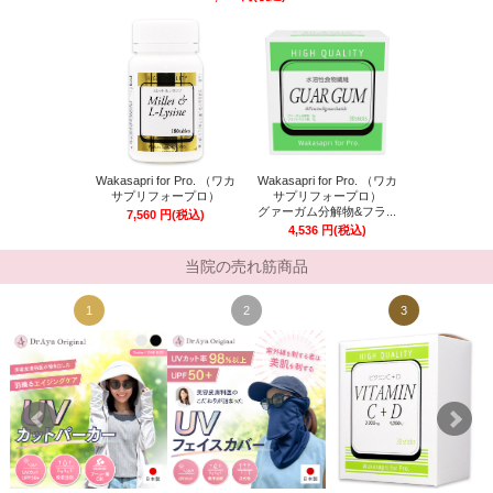
Wakasapri for Pro. （ワカ
Wakasapri for Pro. （ワカ
サプリフォープロ）
サプリフォープロ）
グァーガム分解物&フラ...
7,560
円
(税込)
4,536
円
(税込)
当院の売れ筋商品
1
2
3