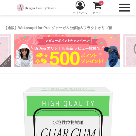
0
マイページ
カート
【通販】Wakasapri for Pro. グァーガム分解物&フラクトオリゴ糖