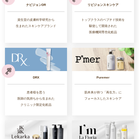
リビジョンスキンケア
ナビジョンDR
トップクラスのペプチド技術を
資生堂の皮膚科学研究から
駆使して開発された
生まれたスキンケアブランド
医療機関専売化粧品
DRX
Puremer
患者様を思う
肌本来が持つ「再生力」に
医師の気持ちから生まれた
フォーカスしたスキンケア
クリニック限定化粧品