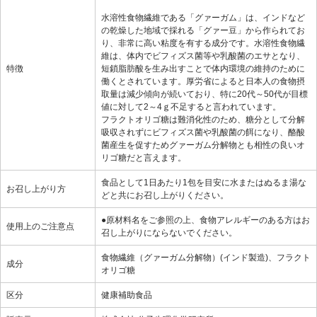
水溶性食物繊維である「グァーガム」は、インドなど
の乾燥した地域で採れる「グァー豆」から作られてお
り、非常に高い粘度を有する成分です。水溶性食物繊
維は、体内でビフィズス菌等や乳酸菌のエサとなり、
特徴
短鎖脂肪酸を生み出すことで体内環境の維持のために
働くとされています。厚労省によると日本人の食物摂
取量は減少傾向が続いており、特に20代～50代が目標
値に対して2～4ｇ不足すると言われています。
フラクトオリゴ糖は難消化性のため、糖分として分解
吸収されずにビフィズス菌や乳酸菌の餌になり、酪酸
菌産生を促すためグァーガム分解物とも相性の良いオ
リゴ糖だと言えます。
食品として1日あたり1包を目安に水またはぬるま湯な
お召し上がり方
どと共にお召し上がりください。
●原材料名をご参照の上、食物アレルギーのある方はお
使用上のご注意点
召し上がりにならないでください。
食物繊維（グァーガム分解物）(インド製造)、フラクト
成分
オリゴ糖
区分
健康補助食品