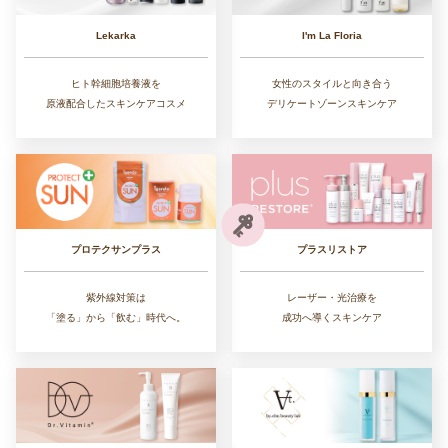
Lekarka
I'm La Floria
ヒト幹細胞培養液を
女性のスタイルと向き合う
原液配合したスキンケアコスメ
デリケートゾーンスキンケア
プラスリストア
プロテクサンプラス
レーザー・光治療を
紫外線対策は
成功へ導くスキンケア
「塗る」から「飲む」時代へ。