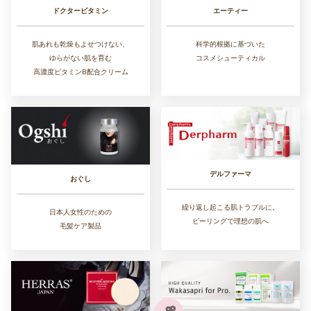
ドクタービタミン
エーティー
肌あれも乾燥もよせつけない、
科学的根拠に基づいた
ゆらがない肌を育む
コスメシューティカル
高濃度ビタミンB配合クリーム
デルファーマ
おぐし
繰り返し起こる肌トラブルに。
日本人女性のための
ピーリングで理想の肌へ
毛髪ケア製品