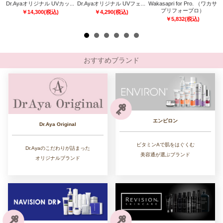
Dr.Ayaオリジナル UVカッ...
Dr.Ayaオリジナル UVフェ...
Wakasapri for Pro. （ワカサ
ト
プリフォープロ）
)
￥
14,300
(税込)
￥
4,290
(税込)
￥
5,832
(税込)
おすすめブランド
エンビロン
Dr.Aya Original
ビタミンAで肌をはぐくむ
Dr.Ayaのこだわりが詰まった
美容通が選ぶブランド
オリジナルブランド