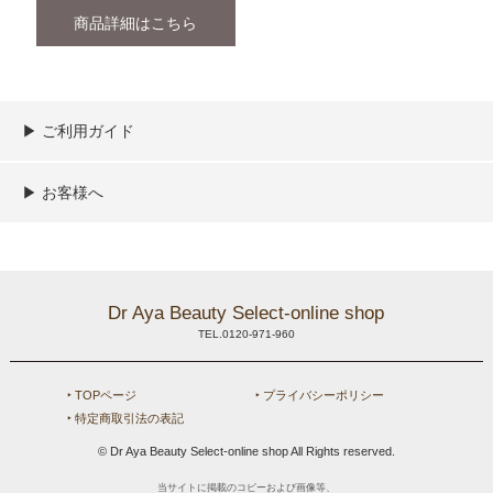
商品詳細はこちら
▶︎ ご利用ガイド
ご利用ガイド
決済／配送／送料について
取り扱い商品一覧
顧客情報の取扱について
特定商取引法の表記
▶︎ お客様へ
新規会員登録
MYページ
買い物カゴ
よくあるご質問
メールが届かないお客様へ
お問い合わせ
Dr Aya Beauty Select-online shop
TEL.0120-971-960
‣ TOPページ
‣ プライバシーポリシー
‣ 特定商取引法の表記
© Dr Aya Beauty Select-online shop All Rights reserved.
当サイトに掲載のコピーおよび画像等、