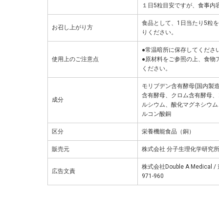
１日5粒目安ですが、食事内
食品として、1日当たり5粒
お召し上がり方
りください。
●常温暗所に保存してくださ
使用上のご注意点
●原材料をご参照の上、食物
ください。
モリブデン含有酵母(国内製
含有酵母、クロム含有酵母、
成分
ルシウム、酸化マグネシウム
ルコン酸銅
区分
栄養機能食品（銅）
販売元
株式会社 分子生理化学研究
株式会社Double A Medic
広告文責
971-960