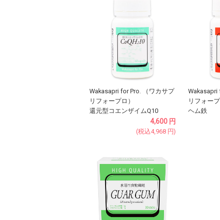
Wakasapri for Pro. （ワカサプ
Wakasapri
リフォープロ）
リフォープ
還元型コエンザイムQ10
ヘム鉄
4,600
円
(税込
4,968
円
)