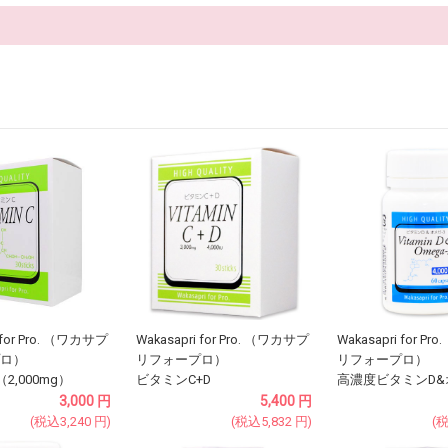
 for Pro. （ワカサプ
Wakasapri for Pro. （ワカサプ
Wakasapri for P
ロ）
リフォープロ）
リフォープロ）
2,000mg）
ビタミンC+D
高濃度ビタミンD&
3,000
円
5,400
円
(税込
3,240
円
)
(税込
5,832
円
)
(