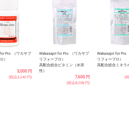
 for Pro. （ワカサプ
Wakasapri for Pro. （ワカサプ
Wakasapri for P
ロ）
リフォープロ）
リフォープロ）
高配合総合ビタミン（水溶
高配合総合ミネラ
性）
3,000
円
7,600
円
(税込
3,240
円
)
(
(税込
8,208
円
)