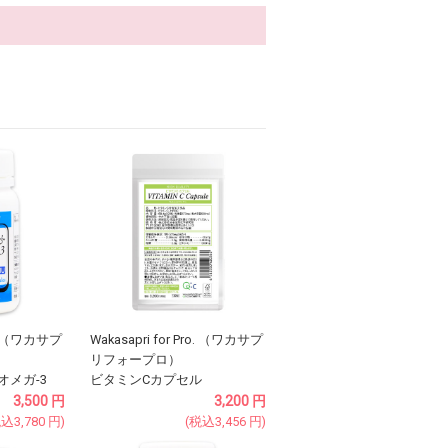
ro. （ワカサプ
Wakasapri for Pro. （ワカサプ
リフォープロ）
オメガ-3
ビタミンCカプセル
3,500
円
3,200
円
税込
3,780
円
)
(税込
3,456
円
)