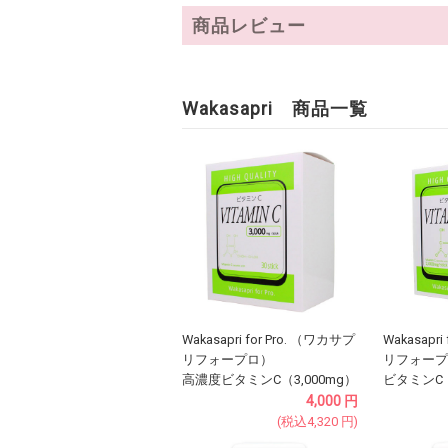
商品レビュー
Wakasapri 商品一覧
Wakasapri for Pro. （ワカサプ
Wakasapri
リフォープロ）
リフォープ
高濃度ビタミンC（3,000mg）
ビタミンC（
4,000
円
(税込
4,320
円
)