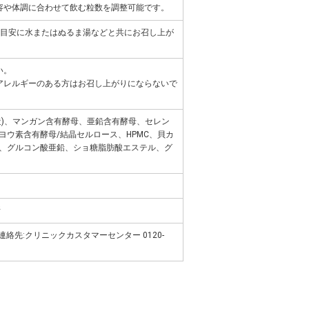
容や体調に合わせて飲む粒数を調整可能です。
を目安に水またはぬるま湯などと共にお召し上が
い。
アレルギーのある方はお召し上がりにならないで
造)、マンガン含有酵母、亜鉛含有酵母、セレン
ヨウ素含有酵母/結晶セルロース、HPMC、貝カ
、グルコン酸亜鉛、ショ糖脂肪酸エステル、グ
所
al / 連絡先:クリニックカスタマーセンター 0120-