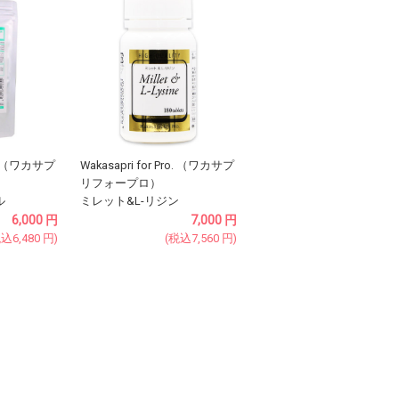
ro. （ワカサプ
Wakasapri for Pro. （ワカサプ
リフォープロ）
ル
ミレット&L-リジン
6,000
円
7,000
円
税込
6,480
円
)
(税込
7,560
円
)