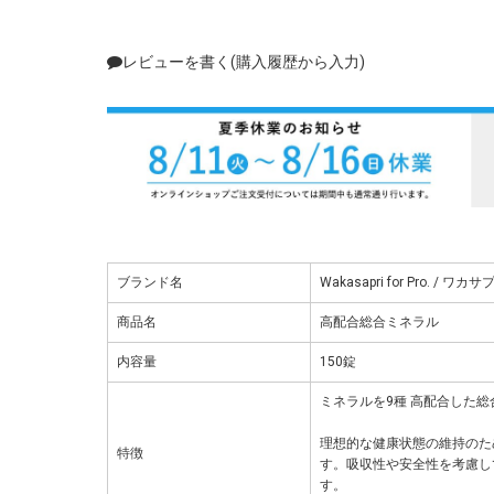
レビューを書く(購入履歴から入力)
ブランド名
Wakasapri for Pro. / ワカサ
商品名
高配合総合ミネラル
内容量
150錠
ミネラルを9種 高配合した
理想的な健康状態の維持のた
特徴
す。吸収性や安全性を考慮し
す。