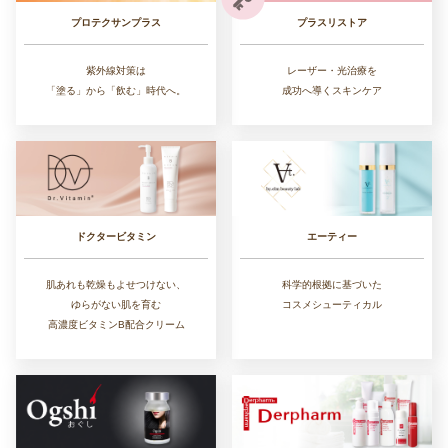
プラスリストア
プロテクサンプラス
レーザー・光治療を
紫外線対策は
成功へ導くスキンケア
「塗る」から「飲む」時代へ。
ドクタービタミン
エーティー
肌あれも乾燥もよせつけない、
科学的根拠に基づいた
ゆらがない肌を育む
コスメシューティカル
高濃度ビタミンB配合クリーム