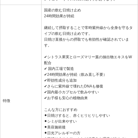
国産の飲む日焼け止め
24時間効果が持続
継続して摂取することで常時紫外線から全身を守るタ
イプの飲む日焼け止めです。
日焼け直後からの摂取でも有効性が確認されていま
す。
✔︎シトラス果実とローズマリー葉の抽出物エキスをW
配合
✔︎ 国内工場で製造
✔︎24時間効果が持続（飲み直し不要）
✔︎即効性成分も追加
✔︎さらに紫外線で壊れたDNAも修復
✔︎国内最小カプセルで飲みやすい
✔︎お子様も安心の植物由来
特徴
こんな方におすすめ
⚫︎日焼けすると、赤くヒリヒリしやすい
⚫︎シミが出来やすい
⚫︎美容施術後
⚫︎日光アレルギーの方