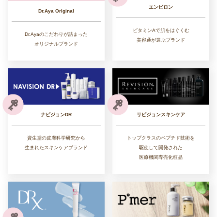
エンビロン
Dr.Aya Original
ビタミンAで肌をはぐくむ
Dr.Ayaのこだわりが詰まった
美容通が選ぶブランド
オリジナルブランド
リビジョンスキンケア
ナビジョンDR
トップクラスのペプチド技術を
資生堂の皮膚科学研究から
駆使して開発された
生まれたスキンケアブランド
医療機関専売化粧品