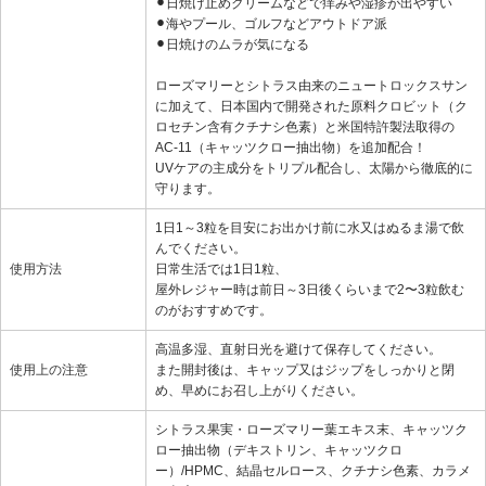
⚫︎日焼け止めクリームなどで痒みや湿疹が出やすい
⚫︎海やプール、ゴルフなどアウトドア派
⚫︎日焼けのムラが気になる
ローズマリーとシトラス由来のニュートロックスサン
に加えて、日本国内で開発された原料クロビット（ク
ロセチン含有クチナシ色素）と米国特許製法取得の
AC-11（キャッツクロー抽出物）を追加配合！
UVケアの主成分をトリプル配合し、太陽から徹底的に
守ります。
1日1～3粒を目安にお出かけ前に水又はぬるま湯で飲
んでください。
使用方法
日常生活では1日1粒、
屋外レジャー時は前日～3日後くらいまで2〜3粒飲む
のがおすすめです。
高温多湿、直射日光を避けて保存してください。
使用上の注意
また開封後は、キャップ又はジップをしっかりと閉
め、早めにお召し上がりください。
シトラス果実・ローズマリー葉エキス末、キャッツク
ロー抽出物（デキストリン、キャッツクロ
ー）/HPMC、結晶セルロース、クチナシ色素、カラメ