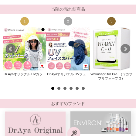
当院の売れ筋商品
1
2
3
Dr.Ayaオリジナル UVカッ...
Dr.Ayaオリジナル UVフェ...
Wakasapri for Pro. （ワカサ
ト
プリフォープロ）
)
おすすめブランド