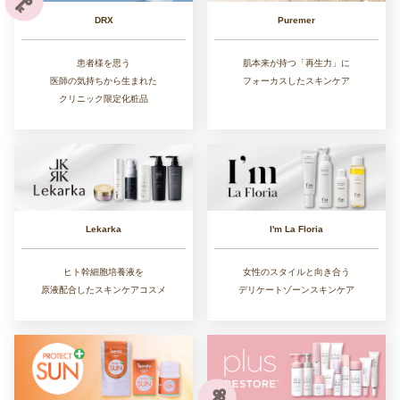
DRX
Puremer
患者様を思う
肌本来が持つ「再生力」に
医師の気持ちから生まれた
フォーカスしたスキンケア
クリニック限定化粧品
Lekarka
I'm La Floria
ヒト幹細胞培養液を
女性のスタイルと向き合う
原液配合したスキンケアコスメ
デリケートゾーンスキンケア