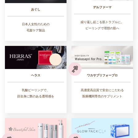
デルファーマ
おぐし
繰り返し起こる肌トラブルに。
日本人女性のための
ピーリングで理想の肌へ
毛髪ケア製品
ワカサプリフォープロ
ヘラス
高濃度高品質で安全にこだわる
乳酸ピーリングで、
医療機関専売のサプリメント
顔全身に艶のある透明感を