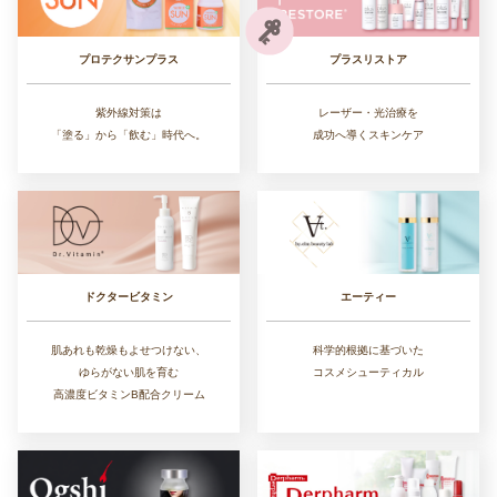
プラスリストア
プロテクサンプラス
レーザー・光治療を
紫外線対策は
成功へ導くスキンケア
「塗る」から「飲む」時代へ。
ドクタービタミン
エーティー
肌あれも乾燥もよせつけない、
科学的根拠に基づいた
ゆらがない肌を育む
コスメシューティカル
高濃度ビタミンB配合クリーム