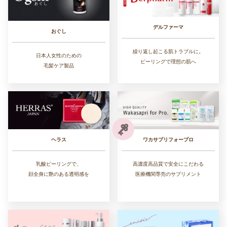
デルファーマ
おぐし
繰り返し起こる肌トラブルに。
日本人女性のための
ピーリングで理想の肌へ
毛髪ケア製品
ワカサプリフォープロ
ヘラス
高濃度高品質で安全にこだわる
乳酸ピーリングで、
医療機関専売のサプリメント
顔全身に艶のある透明感を