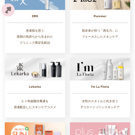
DRX
Puremer
患者様を思う
肌本来が持つ「再生力」に
医師の気持ちから生まれた
フォーカスしたスキンケア
クリニック限定化粧品
Lekarka
I'm La Floria
ヒト幹細胞培養液を
女性のスタイルと向き合う
原液配合したスキンケアコスメ
デリケートゾーンスキンケア