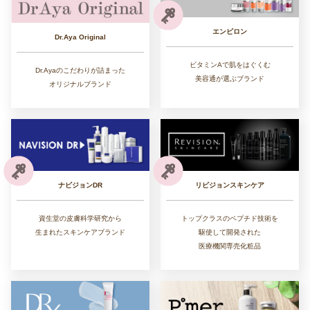
エンビロン
Dr.Aya Original
ビタミンAで肌をはぐくむ
Dr.Ayaのこだわりが詰まった
美容通が選ぶブランド
オリジナルブランド
リビジョンスキンケア
ナビジョンDR
トップクラスのペプチド技術を
資生堂の皮膚科学研究から
駆使して開発された
生まれたスキンケアブランド
医療機関専売化粧品