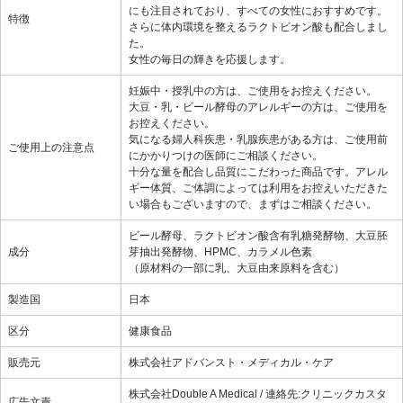
にも注目されており、すべての女性におすすめです。
特徴
さらに体内環境を整えるラクトビオン酸も配合しまし
た。
女性の毎日の輝きを応援します。
妊娠中・授乳中の方は、ご使用をお控えください。
大豆・乳・ビール酵母のアレルギーの方は、ご使用を
お控えください。
気になる婦人科疾患・乳腺疾患がある方は、ご使用前
ご使用上の注意点
にかかりつけの医師にご相談ください。
十分な量を配合し品質にこだわった商品です。アレル
ギー体質、ご体調によっては利用をお控えいただきた
い場合もございますので、まずはご相談ください。
ビール酵母、ラクトビオン酸含有乳糖発酵物、大豆胚
成分
芽抽出発酵物、HPMC、カラメル色素
（原材料の一部に乳、大豆由来原料を含む）
製造国
日本
区分
健康食品
販売元
株式会社アドバンスト・メディカル・ケア
株式会社Double A Medical / 連絡先:クリニックカスタ
広告文責