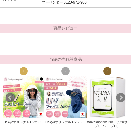
マーセンター 0120-971-960
商品レビュー
当院の売れ筋商品
1
2
3
Dr.Ayaオリジナル UVカッ...
Dr.Ayaオリジナル UVフェ...
Wakasapri for Pro. （ワカサ
ト
プリフォープロ）
)