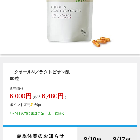
エクオールN／ラクトビオン酸
90粒
販売価格
6,000
円
6,480
円
(税込
)
ポイント還元
60
pt
1～5日以内に発送予定（土日祝除く）