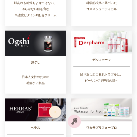
肌あれも乾燥もよせつけない、
科学的根拠に基づいた
ゆらがない肌を育む
コスメシューティカル
高濃度ビタミンB配合クリーム
デルファーマ
おぐし
繰り返し起こる肌トラブルに。
日本人女性のための
ピーリングで理想の肌へ
毛髪ケア製品
ワカサプリフォープロ
ヘラス