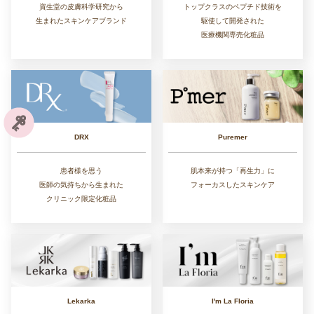
トップクラスのペプチド技術を
資生堂の皮膚科学研究から
駆使して開発された
生まれたスキンケアブランド
医療機関専売化粧品
DRX
Puremer
患者様を思う
肌本来が持つ「再生力」に
医師の気持ちから生まれた
フォーカスしたスキンケア
クリニック限定化粧品
Lekarka
I'm La Floria