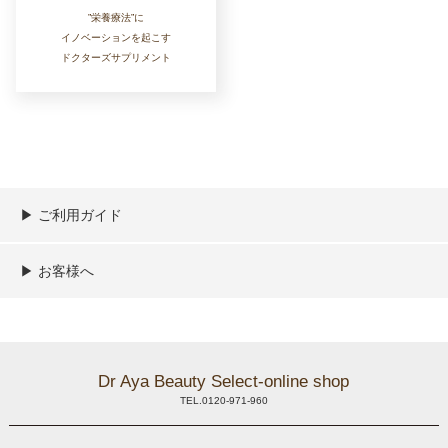
”栄養療法”に
イノベーションを起こす
ドクターズサプリメント
▶︎ ご利用ガイド
ご利用ガイド
決済／配送／送料について
取り扱い商品一覧
顧客情報の取扱について
特定商取引法の表記
▶︎ お客様へ
新規会員登録
MYページ
買い物カゴ
よくあるご質問
メールが届かないお客様へ
お問い合わせ
Dr Aya Beauty Select-online shop
TEL.0120-971-960