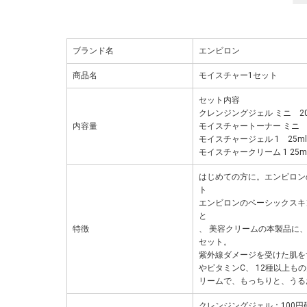
ブランド名
エンビロン
商品名
モイスチャー1セット
セット内容
クレンジングジェル ミニ 20
内容量
モイスチャートーナー ミニ 3
モイスチャージェル 1 25ml
モイスチャークリーム 1 25ml
はじめての方に。エンビロン
ト
エンビロンのベーシックスキ
と
特徴
、 美容クリームの本製品に
セット。
紫外線ダメージを受けた肌をす
やビタミンC、 12種以上
リームで、もっちりと、うる
クレンジングジェル：100円