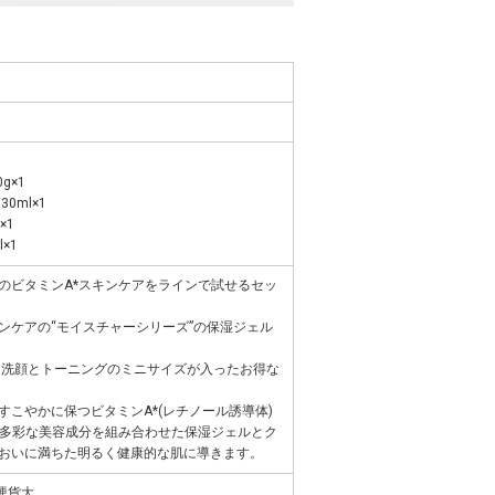
g×1
0ml×1
×1
×1
のビタミンA*スキンケアをラインで試せるセッ
ンケアの“モイスチャーシリーズ”の保湿ジェル
、洗顔とトーニングのミニサイズが入ったお得な
こやかに保つビタミンA*(レチノール誘導体)
もの多彩な美容成分を組み合わせた保湿ジェルとク
おいに満ちた明るく健康的な肌に導きます。
硬貨大