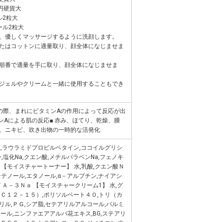
円硬貨大
ル2粒大
ール2粒大
、優しくマッサージするように洗顔します。
たはコットンに適量取り、顔全体になじませま
順番で適量を手に取り、顔全体になじませま
ジェルやクリームと一緒に使用することもでき
の際、まれにビタミンAの作用によって反応が出
ンAによる肌の反応■ 赤み、ほてり、乾燥、腫
、ニキビ、吹き出物の一時的な活発化
,ラウラミドプロピルベタイン,ココイルグリシ
ン,塩化Na,クエン酸,メチルパラベンNa,フェノキ
 【モイスチャートーナー】 水,乳酸,クエン酸Ｎ
パンテノール,エタノール,α－アルブチン,ナイアシ
ＴＡ－３Ｎａ 【モイスチャークリーム1】 水,グ
Ｃ１２－１５）,ポリソルベート４０,トリ（カ
ル,ＰＧ,シア脂,セテアリルアルコール,パルミ
ール,ニンファエアアルバ花エキス,BG,ステアリ