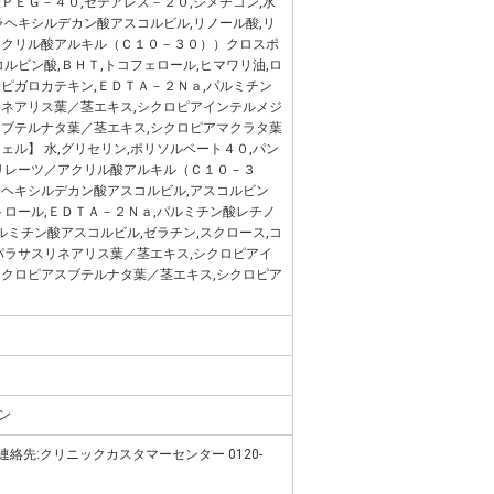
ＰＥＧ－４０,セテアレス－２０,ジメチコン,水
ラヘキシルデカン酸アスコルビル,リノール酸,リ
アクリル酸アルキル（Ｃ１０－３０））クロスポ
コルビン酸,ＢＨＴ,トコフェロール,ヒマワリ油,ロ
ピガロカテキン,ＥＤＴＡ－２Ｎａ,パルミチン
リネアリス葉／茎エキス,シクロピアインテルメジ
スブテルナタ葉／茎エキス,シクロピアマクラタ葉
ェル】 水,グリセリン,ポリソルベート４０,パン
クリレーツ／アクリル酸アルキル（Ｃ１０－３
ラヘキシルデカン酸アスコルビル,アスコルビン
トロール,ＥＤＴＡ－２Ｎａ,パルミチン酸レチノ
パルミチン酸アスコルビル,ゼラチン,スクロース,コ
パラサスリネアリス葉／茎エキス,シクロピアイ
シクロピアスブテルナタ葉／茎エキス,シクロピア
ン
al / 連絡先:クリニックカスタマーセンター 0120-