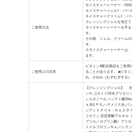
モイスチャートーナー：500
モイスチャージェル1：パー
モイスチャークリーム1：パ
クレンジングジェルを泡立て
ご使用方法
モイスチャートーナーを手ま
す。
その後、ジェル、クリームの
す。
※モイスチャートーナーは、
ます。
ビタミンA配合製品をご使用
ご使用上の注意
ることがあります。 ■ビタミ
れ、かゆみ（むずむずする）
【クレンジングジェル】 水
ンＫ,コカミドDEA,グリセリ
シエタノール,ペンテト酸5Na
ａ,BG,ＰＧ,ハマメリス水,
ンアミド,ＰＣＡ－Ｎａ,ＥＤ
リセリン,安息香酸アルキル（
プリル／カプリン酸）グリセリ
トイルプロリンＮａ,パンテノ