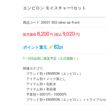
エンビロン モイスチャー1セット
商品コード:
20031-002-clinic-az-front
8,200
9,020
販売価格
円 (税込
円)
82
ポイント還元
pt
1～5日以内に発送予定（土日祝除く）
関連カテゴリ:
ブランド別
>
ENVIRON（エンビロン）
アイテム別
>
メイク落とし
アイテム別
>
化粧水
アイテム別
>
美容液
予算別
>
5001円～10000円
ブランド別
>
ENVIRON（エンビロン）
>
トライアルセ