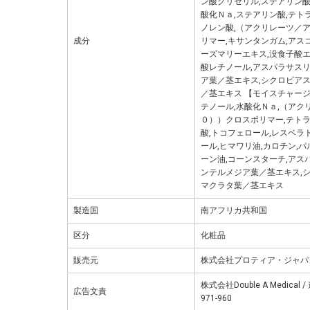
ン酸グリセリル,ステアリン酸
酸化Ｎａ,ステアリン酸,テト
ノレン酸,（アクリレーツ／
成分
リマー,キサンタンガム,アス
ーズマリーエキス,没食子酸エ
酸レチノール,アスパラサス
ア葉／茎エキス,シクロピア
／茎エキス 【モイスチャージ
テノール,水酸化Ｎａ,（ア
０））クロスポリマー,テト
酸,トコフェロール,レスベラ
ール,ヒマワリ油,カロチン,
ーン油,コーンスターチ,アス
ンテルメジア葉／茎エキス,
マクラタ葉／茎エキス
製造国
南アフリカ共和国
区分
化粧品
販売元
株式会社プロティア・ジャパ
株式会社Double A Medic
広告文責
971-960