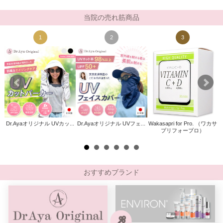
当院の売れ筋商品
1
2
3
Dr.Ayaオリジナル UVカッ...
Dr.Ayaオリジナル UVフェ...
Wakasapri for Pro. （ワカサ
ト
プリフォープロ）
)
おすすめブランド