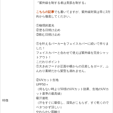
『紫外線を制する者は美肌を制する』
こちらの記事
でも書いてますが、紫外線対策は常に3方
向から徹底してください。
①物理的遮光
②塗る日焼け止め
③飲む日焼け止め
①を叶えるパーカーをフェイスカバーに続いて作りま
した！
フェイスカバーと合わせて使えば紫外線を完全シャッ
トアウト！
こだわりポイント
①大きめフードが正面や横からの日差しをガード。ふ
んわり素材だから髪型も崩れません。
②UVカット生地
UPF50＋
（何もない時より50倍のUVカット効果、生地のUVカ
ット基準の最高値）
吸汗速乾
特徴
（汗をすぐに吸収し、湿気がこもらず、すぐ乾くので
ベタつかず涼しい）
やわらかい肌触り