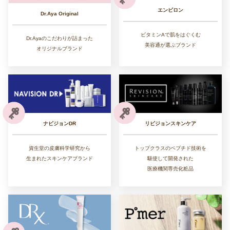
エンビロン
Dr.Aya Original
ビタミンAで肌をはぐくむ
Dr.Ayaのこだわりが詰まった
美容通が選ぶブランド
オリジナルブランド
リビジョンスキンケア
ナビジョンDR
トップクラスのペプチド技術を
資生堂の皮膚科学研究から
駆使して開発された
生まれたスキンケアブランド
医療機関専売化粧品