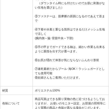
（ダウンタイム時にも付けたいのでお肌に刺激がな
い生地を選びました）
③ファスナーは、肌摩擦の原因になるのであえて首ま
で
④下着や水着と重なる箇所はできるだけメッシュ生地
で涼しく
(腕内側～脇･背面中央～下部)
⑤手の甲までガードできる袖は、細かい作業も出来る
ように親指を出す穴が選べます。
⑥お尻が隠れて体形が気にならないふんわり形状
⑦速乾素材だからプール･海OK！ラッシュガードとし
ても使用可能
⑧妊婦さんもご着用いただけます。
材質
ポリエステル100%
商品写真はできる限り実物の色に近づけるようしてお
色味について
りますが、 お使いのモニター設定、お部屋の照明等に
より実際の商品と色味が異なる場合がございます。