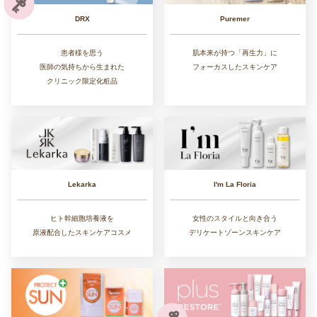
DRX
Puremer
患者様を思う
肌本来が持つ「再生力」に
医師の気持ちから生まれた
フォーカスしたスキンケア
クリニック限定化粧品
Lekarka
I'm La Floria
ヒト幹細胞培養液を
女性のスタイルと向き合う
原液配合したスキンケアコスメ
デリケートゾーンスキンケア