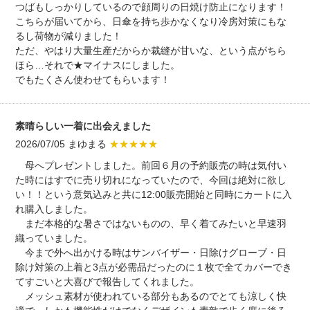
つばもしっかりしているので顔周りの日焼け防止になります！
こちらが届いてから、日傘を持ち歩かなくなり冷房対策にもな
るし荷物が減りました！
ただ、やはり大量生産だからか裁縫が甘いな、という点がちら
ほら…それで★マイナスにしました。
でもたくさん使わせてもらいます！
素晴らしい一着に出会えました
2026/07/05 まゆまる
★★★★★
母へプレゼントしました。前回６月の予約販売の時は気付い
た時にはすでに売り切れになっていたので、今回は絶対に欲し
い！！という意気込みと共に12:00販売開始と同時にカートに入
れ購入しました。
まだ本格的な暑さではないものの、早く着てみたいと早速羽
織っていました。
今まで外へ出かける時はサンバイザー・日除けグローブ・日
除け対策の上着と3点が必需品だったのに１枚で全てカバーでき
てすごいと大喜びで報告してくれました。
メッシュ素材が使われている部分もあるのでとても涼しく快