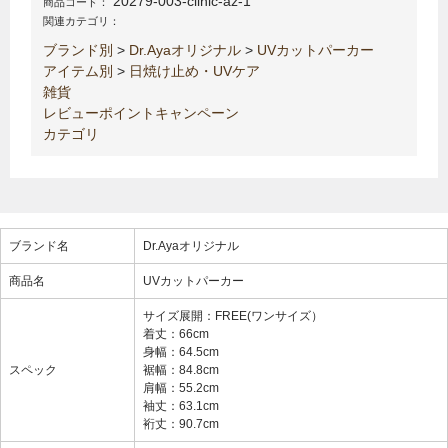
20279-003-clinic-az-1
商品コード：
関連カテゴリ：
ブランド別
>
Dr.Ayaオリジナル
>
UVカットパーカー
アイテム別
>
日焼け止め・UVケア
雑貨
レビューポイントキャンペーン
カテゴリ
ブランド名
Dr.Ayaオリジナル
商品名
UVカットパーカー
サイズ展開：FREE(ワンサイズ）
着丈：66cm
身幅：64.5cm
スペック
裾幅：84.8cm
肩幅：55.2cm
袖丈：63.1cm
裄丈：90.7cm