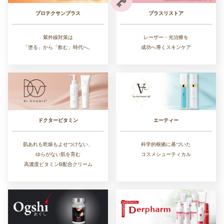
プラスリストア
プロテクサンプラス
レーザー・光治療を
紫外線対策は
成功へ導くスキンケア
「塗る」から「飲む」時代へ。
ドクタービタミン
エーティー
肌あれも乾燥もよせつけない、
科学的根拠に基づいた
ゆらがない肌を育む
コスメシューティカル
高濃度ビタミンB配合クリーム