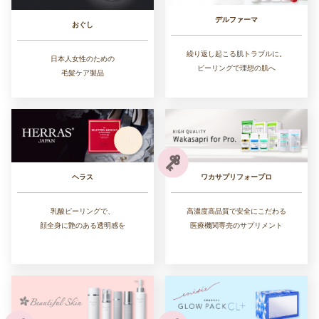
デルファーマ
おぐし
繰り返し起こる肌トラブルに。
日本人女性のための
ピーリングで理想の肌へ
毛髪ケア製品
ワカサプリフォープロ
ヘラス
高濃度高品質で安全にこだわる
乳酸ピーリングで、
医療機関専売のサプリメント
顔全身に艶のある透明感を