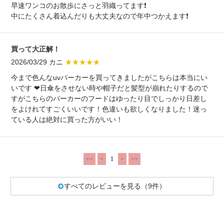
早速ワンコのお散歩にさっと羽織ってます❗️
中にたくさん着込んだりも大丈夫なので年中つかえます❗️
買って大正解！
2026/03/29 カニ
★★★★★
今まで色んなuvパーカーを買ってきましたがこちらは本当にい
いです ❤︎日傘をさせない時や帽子だと髪型が崩れたりするので
すがこちらのパーカーのフードはゆったり目でしっかり日差し
をよけれてすごくいいです！色違いも欲しくなりました！迷っ
ている人は絶対に買った方がいい！
<<
<
1
>
>>
すべてのレビューを見る（9件）