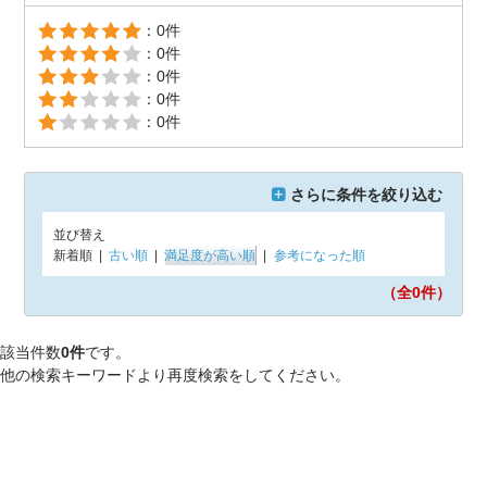
：0件
：0件
：0件
：0件
：0件
さらに条件を絞り込む
並び替え
新着順
|
古い順
|
満足度が高い順
|
参考になった順
（全0
件）
該当件数
0件
です。
他の検索キーワードより再度検索をしてください。