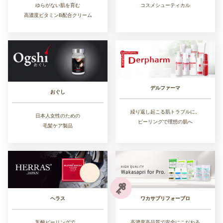
ゆらがない肌を育む
コスメシューティカル
高濃度ビタミンB配合クリーム
デルファーマ
おぐし
繰り返し起こる肌トラブルに。
日本人女性のための
ピーリングで理想の肌へ
毛髪ケア製品
ワカサプリフォープロ
ヘラス
高濃度高品質で安全にこだわる
乳酸ピーリングで、