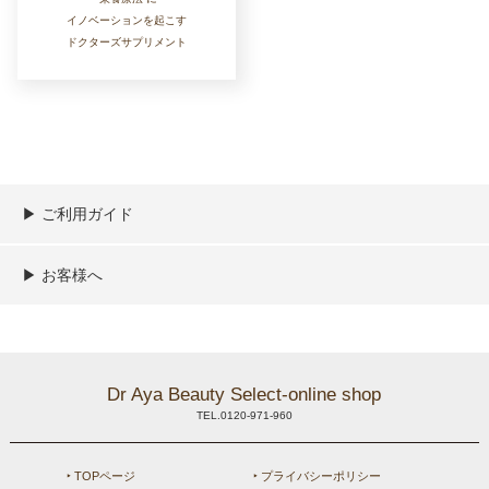
イノベーションを起こす
ドクターズサプリメント
▶︎ ご利用ガイド
ご利用ガイド
決済／配送／送料について
取り扱い商品一覧
顧客情報の取扱について
特定商取引法の表記
▶︎ お客様へ
新規会員登録
MYページ
買い物カゴ
よくあるご質問
メールが届かないお客様へ
お問い合わせ
Dr Aya Beauty Select-online shop
TEL.0120-971-960
‣ TOPページ
‣ プライバシーポリシー