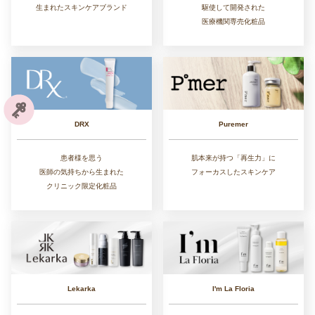
駆使して開発された
生まれたスキンケアブランド
医療機関専売化粧品
DRX
Puremer
患者様を思う
肌本来が持つ「再生力」に
医師の気持ちから生まれた
フォーカスしたスキンケア
クリニック限定化粧品
Lekarka
I'm La Floria