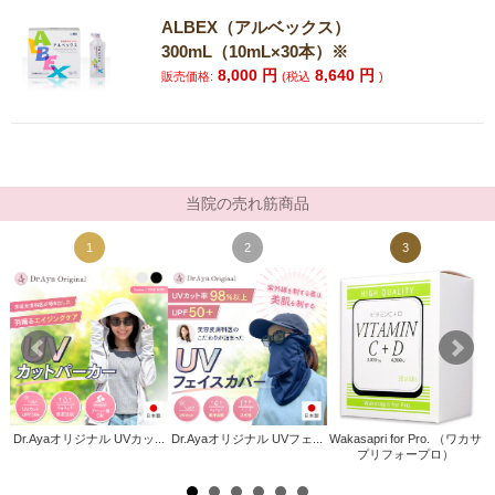
ALBEX（アルベックス）
300mL（10mL×30本）※
8,000
円
8,640
円
販売価格:
(税込
)
当院の売れ筋商品
1
2
3
Dr.Ayaオリジナル UVカッ...
Dr.Ayaオリジナル UVフェ...
Wakasapri for Pro. （ワカサ
ト
プリフォープロ）
)