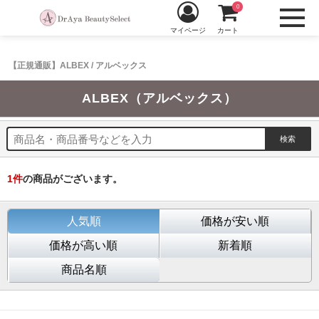
0
マイページ
カート
【正規通販】ALBEX / アルベックス
ALBEX（アルベックス）
1
件
の商品がございます。
人気順
価格が安い順
価格が高い順
新着順
商品名順