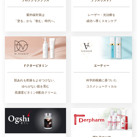
プラスリストア
プロテクサンプラス
レーザー・光治療を
紫外線対策は
成功へ導くスキンケア
「塗る」から「飲む」時代へ。
ドクタービタミン
エーティー
肌あれも乾燥もよせつけない、
科学的根拠に基づいた
ゆらがない肌を育む
コスメシューティカル
高濃度ビタミンB配合クリーム