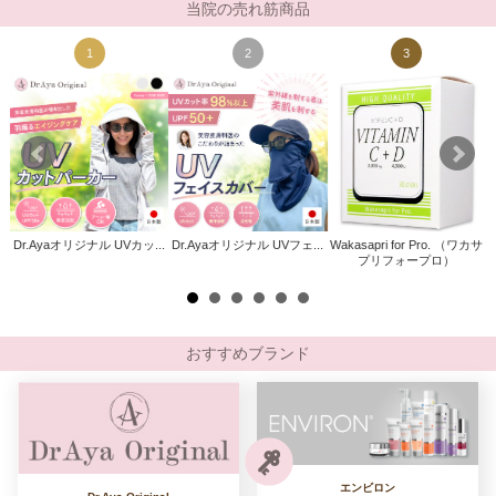
当院の売れ筋商品
1
2
3
Dr.Ayaオリジナル UVカッ...
Dr.Ayaオリジナル UVフェ...
Wakasapri for Pro. （ワカサ
ト
プリフォープロ）
)
おすすめブランド
エンビロン