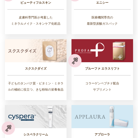
ビューティフルスキン
エニシー
皮膚科専門医が考案した
医療機関専売の
ミネラルメイク・スキンケア化粧品
最新型炭酸ガスパック
スクスクダイズ
プルーファ エラスリフト
子どものタンパク質・ビタミン・ミネラ
コラーゲンペプチド配合
ルの補給に役立つ、きな粉味の栄養食品
サプリメント
シスペラクリーム
アプローラ