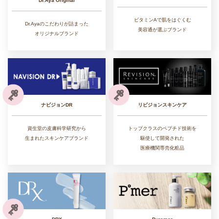
Dr.Aya Original
ビタミンAで肌をはぐくむ
Dr.Ayaのこだわりが詰まった
美容通が選ぶブランド
オリジナルブランド
リビジョンスキンケア
ナビジョンDR
トップクラスのペプチド技術を
資生堂の皮膚科学研究から
駆使して開発された
生まれたスキンケアブランド
医療機関専売化粧品