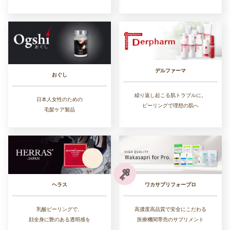
デルファーマ
おぐし
繰り返し起こる肌トラブルに。
日本人女性のための
ピーリングで理想の肌へ
毛髪ケア製品
ワカサプリフォープロ
ヘラス
高濃度高品質で安全にこだわる
乳酸ピーリングで、
医療機関専売のサプリメント
顔全身に艶のある透明感を