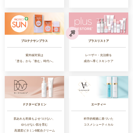
プラスリストア
プロテクサンプラス
レーザー・光治療を
紫外線対策は
成功へ導くスキンケア
「塗る」から「飲む」時代へ。
ドクタービタミン
エーティー
肌あれも乾燥もよせつけない、
科学的根拠に基づいた
ゆらがない肌を育む
コスメシューティカル
高濃度ビタミンB配合クリーム