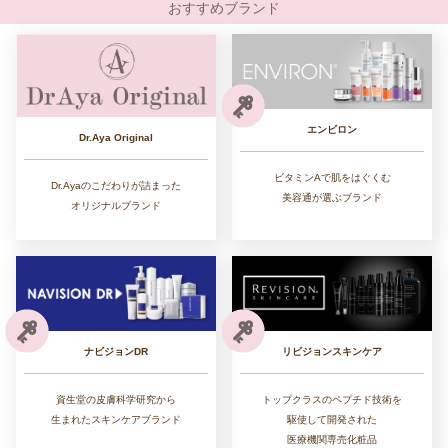
おすすめブランド
エンビロン
Dr.Aya Original
ビタミンAで肌をはぐくむ
Dr.Ayaのこだわりが詰まった
美容通が選ぶブランド
オリジナルブランド
リビジョンスキンケア
ナビジョンDR
トップクラスのペプチド技術を
資生堂の皮膚科学研究から
駆使して開発された
生まれたスキンケアブランド
医療機関専売化粧品