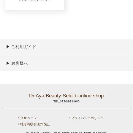
▶︎ ご利用ガイド
ご利用ガイド
決済／配送／送料について
取り扱い商品一覧
顧客情報の取扱について
特定商取引法の表記
▶︎ お客様へ
新規会員登録
MYページ
買い物カゴ
よくあるご質問
メールが届かないお客様へ
お問い合わせ
Dr Aya Beauty Select-online shop
TEL.0120-971-960
‣ TOPページ
‣ プライバシーポリシー
‣ 特定商取引法の表記
© Dr Aya Beauty Select-online shop All Rights reserved.