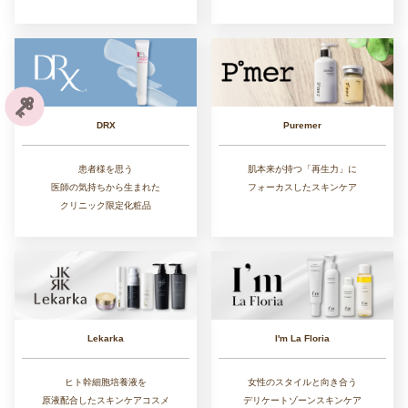
DRX
Puremer
患者様を思う
肌本来が持つ「再生力」に
医師の気持ちから生まれた
フォーカスしたスキンケア
クリニック限定化粧品
Lekarka
I'm La Floria
ヒト幹細胞培養液を
女性のスタイルと向き合う
原液配合したスキンケアコスメ
デリケートゾーンスキンケア