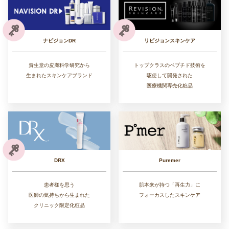
リビジョンスキンケア
ナビジョンDR
トップクラスのペプチド技術を
資生堂の皮膚科学研究から
駆使して開発された
生まれたスキンケアブランド
医療機関専売化粧品
DRX
Puremer
患者様を思う
肌本来が持つ「再生力」に
医師の気持ちから生まれた
フォーカスしたスキンケア
クリニック限定化粧品