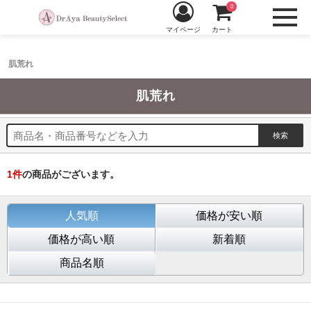
0
マイページ
カート
肌荒れ
肌荒れ
1
件
の商品がございます。
人気順
価格が安い順
価格が高い順
新着順
商品名順