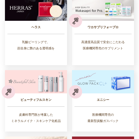
ワカサプリフォープロ
ヘラス
高濃度高品質で安全にこだわる
乳酸ピーリングで、
医療機関専売のサプリメント
顔全身に艶のある透明感を
ビューティフルスキン
エニシー
皮膚科専門医が考案した
医療機関専売の
ミネラルメイク・スキンケア化粧品
最新型炭酸ガスパック