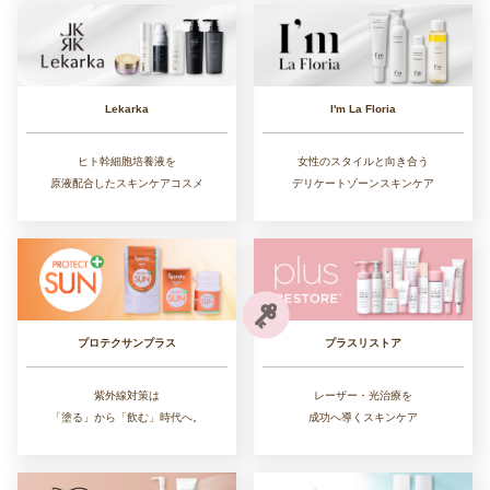
Lekarka
I'm La Floria
ヒト幹細胞培養液を
女性のスタイルと向き合う
原液配合したスキンケアコスメ
デリケートゾーンスキンケア
プラスリストア
プロテクサンプラス
レーザー・光治療を
紫外線対策は
成功へ導くスキンケア
「塗る」から「飲む」時代へ。