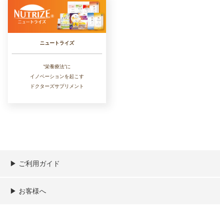
ニュートライズ
”栄養療法”に
イノベーションを起こす
ドクターズサプリメント
▶︎ ご利用ガイド
ご利用ガイド
決済／配送／送料について
取り扱い商品一覧
顧客情報の取扱について
特定商取引法の表記
▶︎ お客様へ
新規会員登録
MYページ
買い物カゴ
よくあるご質問
メールが届かないお客様へ
お問い合わせ