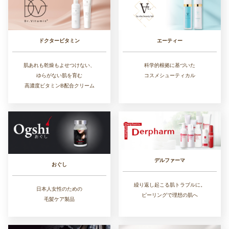
ドクタービタミン
エーティー
肌あれも乾燥もよせつけない、
科学的根拠に基づいた
ゆらがない肌を育む
コスメシューティカル
高濃度ビタミンB配合クリーム
デルファーマ
おぐし
繰り返し起こる肌トラブルに。
日本人女性のための
ピーリングで理想の肌へ
毛髪ケア製品