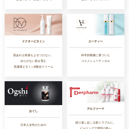
ドクタービタミン
エーティー
肌あれも乾燥もよせつけない、
科学的根拠に基づいた
ゆらがない肌を育む
コスメシューティカル
高濃度ビタミンB配合クリーム
デルファーマ
おぐし
繰り返し起こる肌トラブルに。
日本人女性のための
ピーリングで理想の肌へ