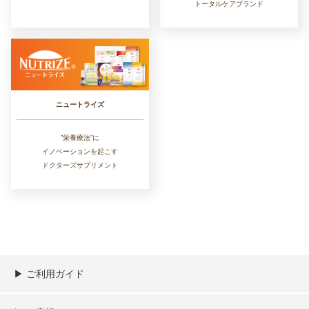
トータルケアブランド
ニュートライズ
”栄養療法”に
イノベーションを起こす
ドクターズサプリメント
▶︎ ご利用ガイド
ご利用ガイド
決済／配送／送料について
取り扱い商品一覧
顧客情報の取扱について
特定商取引法の表記