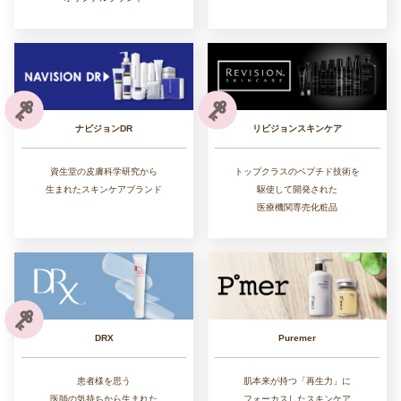
リビジョンスキンケア
ナビジョンDR
トップクラスのペプチド技術を
資生堂の皮膚科学研究から
駆使して開発された
生まれたスキンケアブランド
医療機関専売化粧品
DRX
Puremer
患者様を思う
肌本来が持つ「再生力」に
医師の気持ちから生まれた
フォーカスしたスキンケア