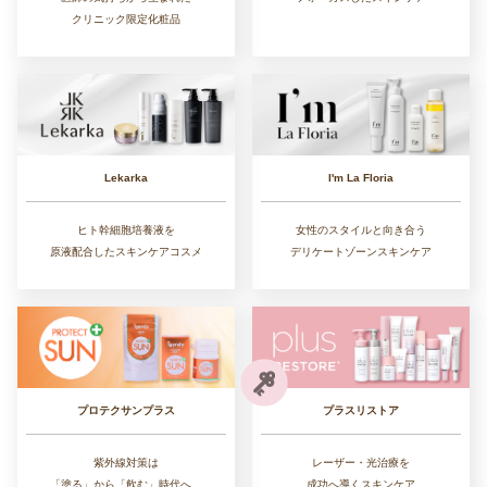
クリニック限定化粧品
Lekarka
I'm La Floria
ヒト幹細胞培養液を
女性のスタイルと向き合う
原液配合したスキンケアコスメ
デリケートゾーンスキンケア
プラスリストア
プロテクサンプラス
レーザー・光治療を
紫外線対策は
成功へ導くスキンケア
「塗る」から「飲む」時代へ。