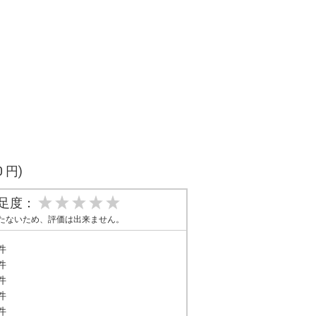
0 円)
足度：
たないため、評価は出来ません。
件
件
件
件
件