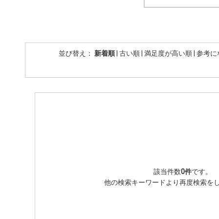
並び替え：
新着順
|
古い順
|
満足度が高い順
|
参考に
該当件数
0件
です。
他の検索キーワードより再度検索を