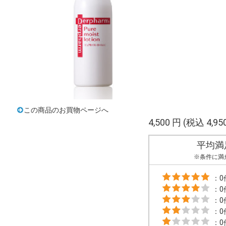
この商品のお買物ページへ
4,500 円
(税込 4,95
平均満
※条件に満
：0
：0
：0
：0
：0