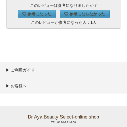
このレビューは参考になりましたか？
参考になった
参考にならなかった
このレビューが参考になった人：
1
人
▶︎ ご利用ガイド
ご利用ガイド
決済／配送／送料について
取り扱い商品一覧
顧客情報の取扱について
特定商取引法の表記
▶︎ お客様へ
新規会員登録
MYページ
買い物カゴ
よくあるご質問
メールが届かないお客様へ
お問い合わせ
Dr Aya Beauty Select-online shop
TEL.0120-971-960