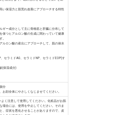
高い保湿力と肌荒れ改善にアプローチする特性
ルギー成分として主に骨格筋と肝臓に分布して
を保つヒアルロン酸の生成に関わっていて健康
す。
アルロン酸の産出にアプローチして、肌の保水
P、セラミドAG、セラミドNP、セラミドEOP(す
酸(保湿成分)
個分
、お顔全体にやさしくなじませてください。
かよく注意して使用してください。化粧品がお肌
な場合には、使用を中止してください。そのま
と、症状を悪化させることがありますので、皮