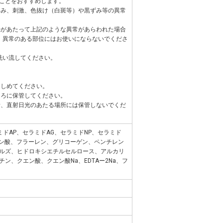
ことをおすすめします。
かゆみ、刺激、色抜け（白斑等）や黒ずみ等の異常
日光があたって上記のような異常があらわれた場合
、異常のある部位にはお使いにならないでくださ
洗い流してください。
をしめてください。
ころに保管してください。
場所、直射日光のあたる場所には保管しないでくだ
ミドAP、セラミドAG、セラミドNP、セラミド
ビン酸、フラーレン、グリコーゲン、ペンチレン
ルズ、ヒドロキシエチルセルロース、アルカリ
ン、クエン酸、クエン酸Na、EDTAー2Na、フ