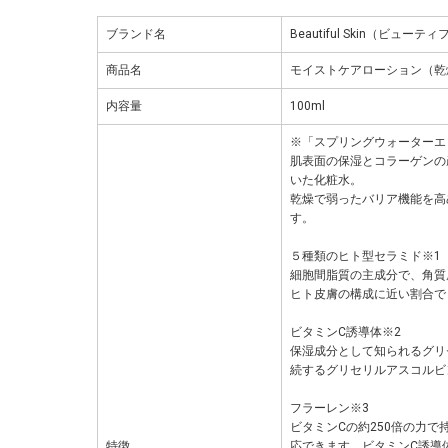
ブランド名
Beautiful Skin（ビュー
商品名
モイストケアローション（乾
内容量
100ml
※「スプリングウォーターエ
肌表面の保湿とコラーゲンの
いた化粧水。
乾燥で弱ったバリア機能を高
す。
５種類のヒト型セラミド※1
細胞間脂質の主成分で、角質
ヒト皮膚の構成に近い割合で
ビタミンC誘導体※2
保湿成分として知られるグリ
続するグリセリルアスコルビ
フラーレン※3
ビタミンCの約250倍の力で
特徴
応できます。ビタミンC誘導