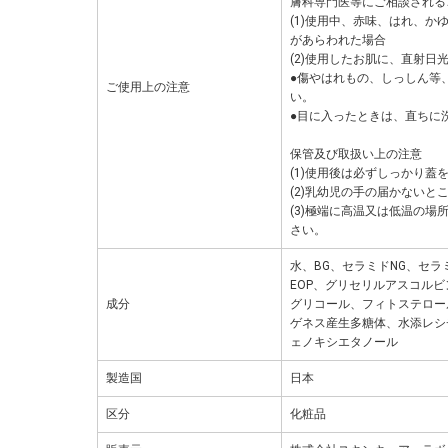
膚科専門医等にご相談される
(1)使用中、赤味、はれ、
があらわれた場合
(2)使用したお肌に、直射
●傷やはれもの、しっしん等
ご使用上の注意
い。
●目に入ったときは、直ちに
保管及び取扱い上の注意
(1)使用後は必ずしっかり蓋
(2)乳幼児の手の届かないと
(3)極端に高温又は低温の
さい。
水、BG、セラミドNG、セラ
EOP、グリセリルアスコル
成分
グリコール、フィトステロー
ゲネス産生多糖体、水添レシチ
ェノキシエタノール
製造国
日本
区分
化粧品