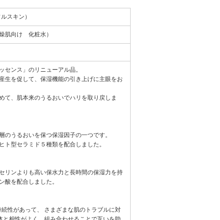
ティフルスキン）
燥肌向け 化粧水）
ッセンス」のリニューアル品。
産生を促して、保湿機能の引き上げに主眼をお
めて、肌本来のうるおいでハリを取り戻しま
層のうるおいを保つ保湿因子の一つです。
ヒト型セラミド５種類を配合しました。
セリンよりも高い保水力と長時間の保湿力を持
ン酸を配合しました。
持続性があって、 さまざまな肌のトラブルに対
体と相性がよく、組み合わせることで互いを助