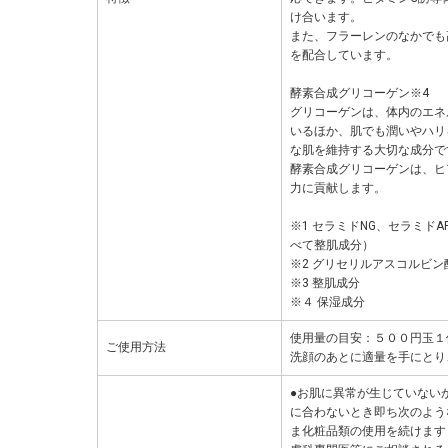
け合います。
また、フラーレンのなかでも
を配合しています。
酵素合成グリコーゲン※4
グリコーゲンは、体内のエネ
いるほか、肌でも潤いやハリ
な肌を維持する大切な成分で
酵素合成グリコーゲンは、ヒ
力に貢献します。
※1 セラミドNG、セラミドA
べて整肌成分）
※2 グリセリルアスコルビン
※3 整肌成分
※４ 保湿成分
使用量の目安：５００円玉１
ご使用方法
洗顔のあとに適量を手にとり
●お肌に異常が生じていない
に合わないとき即ち次のよう
ま化粧品類の使用を続けます