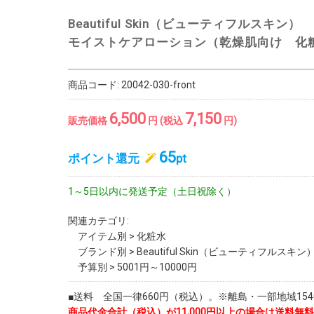
Beautiful Skin（ビューティフルスキン）
モイストケアローション（乾燥肌向け 化粧水
商品コード:
20042-030-front
6,500
7,150
販売価格
円 (税込
円)
65
ポイント還元
pt
1～5日以内に発送予定（土日祝除く）
関連カテゴリ:
アイテム別
>
化粧水
ブランド別
>
Beautiful Skin（ビューティフルスキン
予算別
>
5001円～10000円
■送料 全国一律660円（税込）。※離島・一部地域1540
商品代金合計（税込）が11,000円以上の場合は送料無料