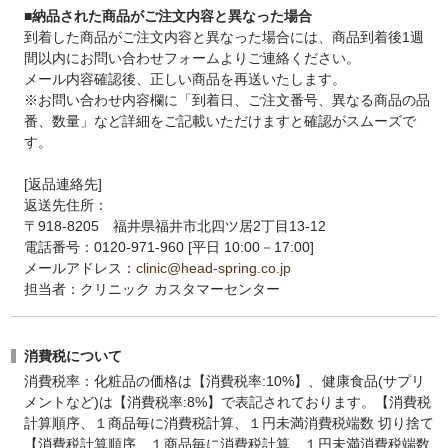
■納品された商品がご注文内容と異なった場合
到着した商品がご注文内容と異なった場合には、商品到着後1週
間以内にお問い合わせフォームよりご連絡ください。
メール内容確認後、正しい商品を再送いたします。
※お問い合わせ内容欄に「到着日、ご注文番号、異なる商品の品
番、数量」など詳細をご記載いただけますと確認がスムーズで
す。
[返品連絡先]
返送先住所：
〒918-8205 福井県福井市北四ツ居2丁目13-12
電話番号：0120-971-960 [平日 10:00－17:00]
メールアドレス：
clinic@head-spring.co.jp
担当者：クリニック カスタマーセンター
消費税について
消費税率：化粧品の価格は【消費税率:10%】、健康食品(サプリ
メントなど)は【消費税率:8%】で表記されております。【消費税
計算順序、１商品毎に消費税計算、１円未満消費税端数 切り捨て
【消費税計算順序、１商品毎に消費税計算、１円未満消費税端数