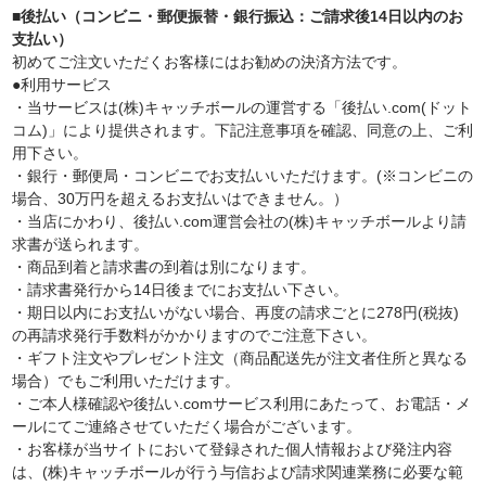
■後払い（コンビニ・郵便振替・銀行振込：ご請求後14日以内のお
支払い）
初めてご注文いただくお客様にはお勧めの決済方法です。
●利用サービス
・当サービスは(株)キャッチボールの運営する「後払い.com(ドット
コム)」により提供されます。下記注意事項を確認、同意の上、ご利
用下さい。
・銀行・郵便局・コンビニでお支払いいただけます。(※コンビニの
場合、30万円を超えるお支払いはできません。）
・当店にかわり、後払い.com運営会社の(株)キャッチボールより請
求書が送られます。
・商品到着と請求書の到着は別になります。
・請求書発行から14日後までにお支払い下さい。
・期日以内にお支払いがない場合、再度の請求ごとに278円(税抜)
の再請求発行手数料がかかりますのでご注意下さい。
・ギフト注文やプレゼント注文（商品配送先が注文者住所と異なる
場合）でもご利用いただけます。
・ご本人様確認や後払い.comサービス利用にあたって、お電話・メ
ールにてご連絡させていただく場合がございます。
・お客様が当サイトにおいて登録された個人情報および発注内容
は、(株)キャッチボールが行う与信および請求関連業務に必要な範