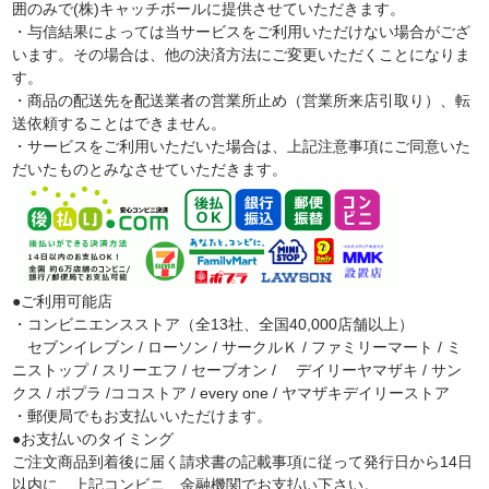
囲のみで(株)キャッチボールに提供させていただきます。
・与信結果によっては当サービスをご利用いただけない場合がござ
います。その場合は、他の決済方法にご変更いただくことになりま
す。
・商品の配送先を配送業者の営業所止め（営業所来店引取り）、転
送依頼することはできません。
・サービスをご利用いただいた場合は、上記注意事項にご同意いた
だいたものとみなさせていただきます。
●ご利用可能店
・コンビニエンスストア（全13社、全国40,000店舗以上）
セブンイレブン / ローソン / サークルＫ / ファミリーマート / ミ
ニストップ / スリーエフ / セーブオン / デイリーヤマザキ / サン
クス / ポプラ /ココストア / every one / ヤマザキデイリーストア
・郵便局でもお支払いいただけます。
●お支払いのタイミング
ご注文商品到着後に届く請求書の記載事項に従って発行日から14日
以内に、上記コンビニ、金融機関でお支払い下さい。