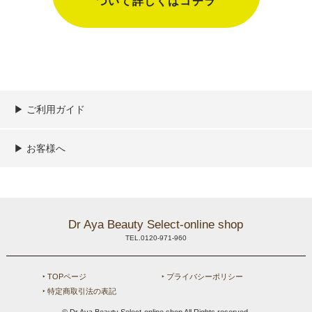
ついて詳しくはコチラ
▶︎ ご利用ガイド
ご利用ガイド
決済／配送／送料について
取り扱い商品一覧
顧客情報の取扱について
特定商取引法の表記
▶︎ お客様へ
新規会員登録
MYページ
買い物カゴ
よくあるご質問
メールが届かないお客様へ
お問い合わせ
Dr Aya Beauty Select-online shop
TEL.0120-971-960
‣ TOPページ
‣ プライバシーポリシー
‣ 特定商取引法の表記
© Dr Aya Beauty Select-online shop All Rights reserved.